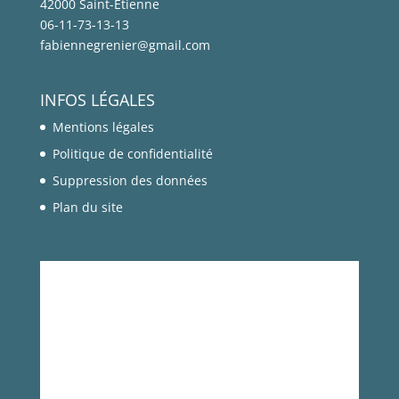
42000 Saint-Etienne
06-11-73-13-13
OBJECTIF: Apprendre à décoder la trame
fabiennegrenier@gmail.com
énergétique de chaque individu à partir de
ses coordonnées de
...
Voir plus
Photo
INFOS LÉGALES
Mentions légales
Voir sur Facebook
·
Partager
Politique de confidentialité
Suppression des données
Plan du site