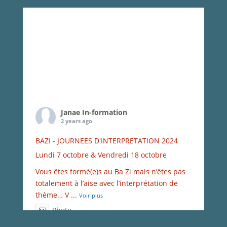
Janae In-formation
2 years ago
BAZI - JOURNEES D'INTERPRETATION 2024
Lundi 7 octobre & Vendredi 18 octobre
Vous êtes formé(e)s au Ba Zi mais n’êtes pas
totalement à l’aise avec l’interprétation de
thème… V
...
Voir plus
Photo
Voir sur Facebook
·
Partager