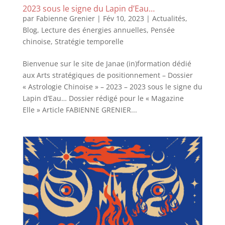
2023 sous le signe du Lapin d’Eau…
par
Fabienne Grenier
|
Fév 10, 2023
|
Actualités
,
Blog
,
Lecture des énergies annuelles
,
Pensée
chinoise
,
Stratégie temporelle
Bienvenue sur le site de Janae (in)formation dédié
aux Arts stratégiques de positionnement – Dossier
« Astrologie Chinoise » – 2023 – 2023 sous le signe du
Lapin d’Eau… Dossier rédigé pour le « Magazine
Elle » Article FABIENNE GRENIER...