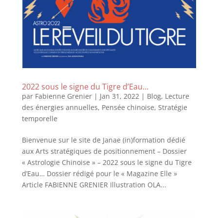
2022 sous le signe du Tigre d’Eau…
par
Fabienne Grenier
|
Jan 31, 2022
|
Blog
,
Lecture
des énergies annuelles
,
Pensée chinoise
,
Stratégie
temporelle
Bienvenue sur le site de Janae (in)formation dédié
aux Arts stratégiques de positionnement – Dossier
« Astrologie Chinoise » – 2022 sous le signe du Tigre
d’Eau… Dossier rédigé pour le « Magazine Elle »
Article FABIENNE GRENIER Illustration OLA...