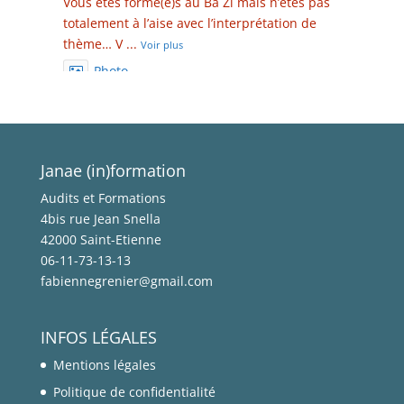
Vous êtes formé(e)s au Ba Zi mais n’êtes pas
totalement à l’aise avec l’interprétation de
thème… V
...
Voir plus
Photo
Voir sur Facebook
·
Partager
Janae In-formation
Janae (in)formation
2 years ago
Audits et Formations
Une nouvelle FORMATION en BA ZI [Quatre
4bis rue Jean Snella
Piliers] est programmée sur 2024...
42000 Saint-Etienne
06-11-73-13-13
OBJECTIF: Apprendre à décoder la trame
fabiennegrenier@gmail.com
énergétique de chaque individu à partir de
ses coordonnées de
...
Voir plus
Photo
INFOS LÉGALES
Mentions légales
Voir sur Facebook
·
Partager
Politique de confidentialité