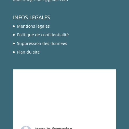
énergétique de chaque individu à partir de
ses coordonnées de
...
Voir plus
Photo
INFOS LÉGALES
Mentions légales
Voir sur Facebook
·
Partager
Politique de confidentialité
Suppression des données
Plan du site
Janae In-formation