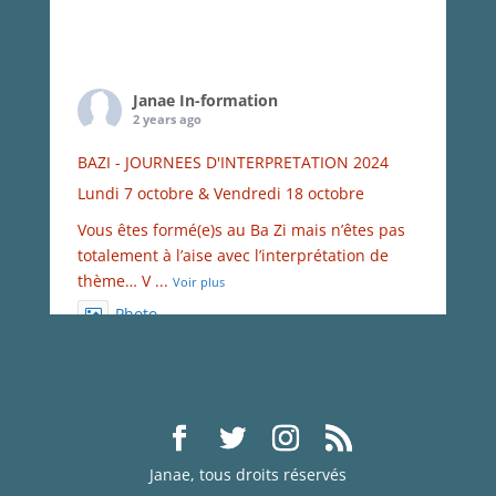
Janae In-formation
2 years ago
BAZI - JOURNEES D'INTERPRETATION 2024
Lundi 7 octobre & Vendredi 18 octobre
Vous êtes formé(e)s au Ba Zi mais n’êtes pas
totalement à l’aise avec l’interprétation de
thème… V
...
Voir plus
Photo
Voir sur Facebook
·
Partager
Janae In-formation
2 years ago
Janae, tous droits réservés
Une nouvelle FORMATION en BA ZI [Quatre