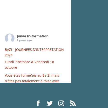
Janae In-formation
2 years ago
BAZI - JOURNEES D'INTERPRETATION
2024
Lundi 7 octobre & Vendredi 18
octobre
Vous êtes formé(e)s au Ba Zi mais
n’êtes pas totalement à l’aise avec
l’interprétation de thème… V
...
Voir
plus
Photo
Voir sur Facebook
·
Partager